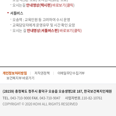
오시는길
안내영상(택시편)
바로보기(클릭
)
셔틀버스
오송역 : 교육인원 등 고려하여 수시 운영
교육담당자에게 운영유무 및 시간 확인 요망
오시는 길
안내영상
(
셔틀버스편)
바로보기(클릭)
개인정보처리방침
저작권정책
이메일무단수집거부
보건복지부 바로가기
(28159) 충청북도 청주시 흥덕구 오송읍 오송생명2로 187, 한국보건복지인재원
TEL.
043-710-9000
FAX.
043-710-9047
사업자번호.
110-82-10761
COPYRIGHT © 2020 KOHI ALL RIGHTS RESERVED