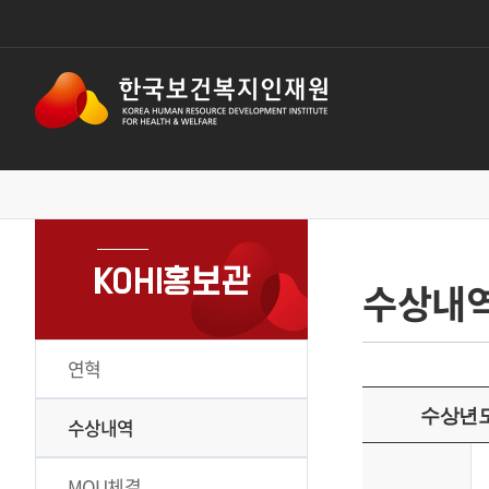
KOHI홍보관
수상내
연혁
수상년도
수상내역
MOU체결