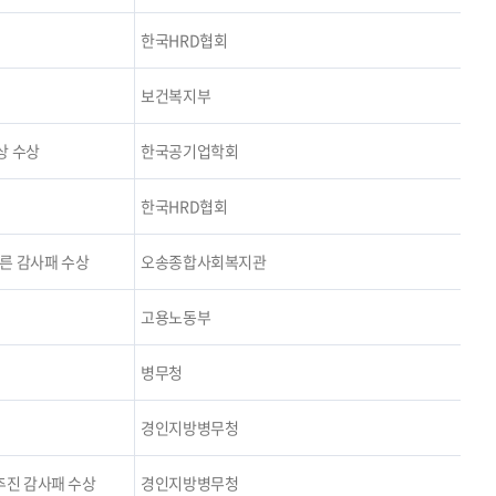
한국HRD협회
보건복지부
상 수상
한국공기업학회
한국HRD협회
른 감사패 수상
오송종합사회복지관
고용노동부
병무청
경인지방병무청
추진 감사패 수상
경인지방병무청