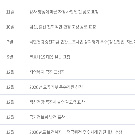
11월
강사 양성에 따른 자활사업 발전 공로 표창
10월
임신, 출산 친화적인 환경 조성 공로 표창
7월
국민건강증진기금 민간보조사업 성과평가 우수(정신인권, 자살
5월
코로나19 대응 유공 표창
12월
지역복지 증진 표창장
12월
2020년 교육기부 우수기관 선정
12월
정신건강 증진시설 인권교육 표창
12월
국가정보화 발전 표창
12월
2020년도 보건복지부 적극행정 우수사례 경진대회 수상