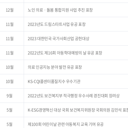
12월
노인 의료ㆍ돌봄 통합지원 사업 추진 표창
11월
2023년도 드림스타트사업 유공 표창
11월
2023 대한민국 국가사회산업 공헌대상
11월
2022년도 제16회 아동학대예방의 날 유공 표창
10월
의료 인공지능 분야 발전 유공 표창
10월
KS-CQI콜센터품질지수 우수기관
9월
2022년도 보건복지부 적극행정 우수사례 경진대회 장려상
5월
K-ESG경영혁신 대상 국회 보건복지위원장 국회의원 김민석 표
5월
제100회 어린이날 관련 아동복지 교육 기여 유공