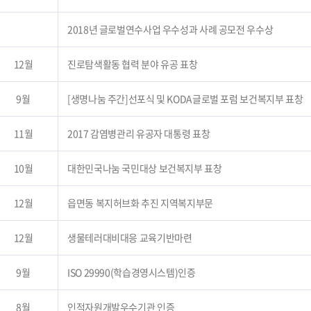
2018년 글로벌연수사업 우수성과 사례 공모전 우수상
12월
진로탐색활동 협력 분야 유공 표창
9월
[생명나눔 주간]선포식 및 KODA글로벌 포럼 보건복지부 표창
11월
2017 감염병관리 유공자 대통령 표창
10월
대한민국나눔 국민대상 보건복지부 표창
12월
읍면동 복지허브화 추진 지역복지부문
12월
생물테러대비대응 교육기반마련
9월
ISO 29990(학습경영시스템)인증
8월
인적자원개발우수기관 인증