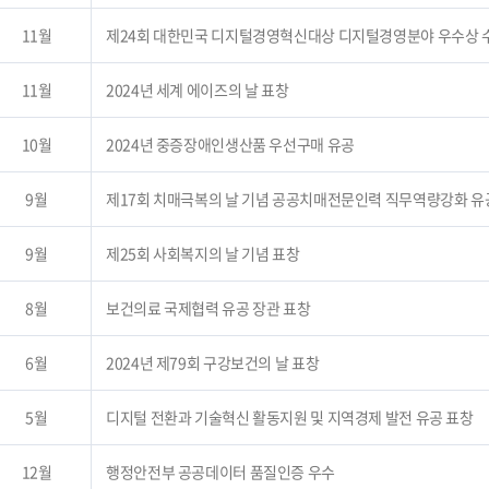
11월
제24회 대한민국 디지털경영혁신대상 디지털경영분야 우수상
11월
2024년 세계 에이즈의 날 표창
10월
2024년 중증장애인생산품 우선구매 유공
9월
제17회 치매극복의 날 기념 공공치매전문인력 직무역량강화 유
9월
제25회 사회복지의 날 기념 표창
8월
보건의료 국제협력 유공 장관 표창
6월
2024년 제79회 구강보건의 날 표창
5월
디지털 전환과 기술혁신 활동지원 및 지역경제 발전 유공 표창
12월
행정안전부 공공데이터 품질인증 우수