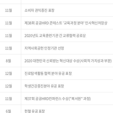
11월
소비자 권익증진 표창
11월
제38회 공공HRD 콘테스트 '교육과정 분야' 인사혁신처장상
11월
2020년도 교육훈련기관 간 교류협력 공로상
11월
지역사회공헌 인정기관 선정
8월
2020 대한민국 신뢰받는 혁신대상 수상(사회적 가치성과 부문)
12월
진로탐색활동 협력 분야 유공 표창
12월
학생건강증진분야 유공 표창
11월
제37회 공공HRD컨퍼런스 수상("복서원" 과정)
6월
헌혈 유공 표창