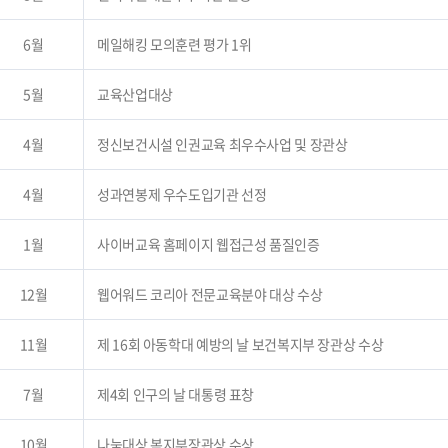
6월
메일해킹 모의훈련 평가 1위
5월
교육산업대상
4월
정신보건시설 인권교육 최우수사업 및 장관상
4월
성과연봉제 우수도입기관 선정
1월
사이버교육 홈페이지 웹접근성 품질인증
12월
웹어워드 코리아 전문교육분야 대상 수상
11월
제 16회 아동학대 예방의 날 보건복지부 장관상 수상
7월
제4회 인구의 날 대통령 표창
10월
나눔대상 복지부장관상 수상