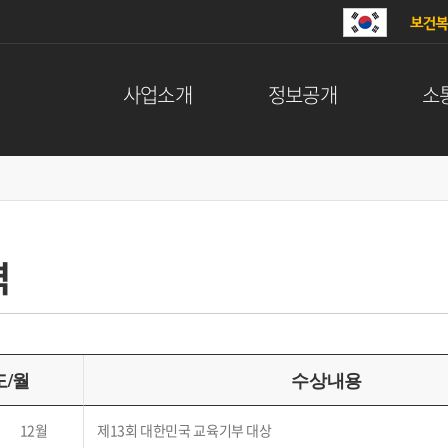
사업소개
정보공개
소
역
/월
수상내용
12월
제13회 대한민국 교육기부 대상